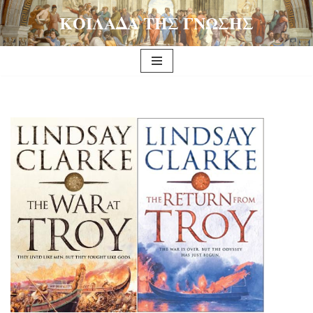
ΚΟΙΛΑΔΑ ΤΗΣ ΓΝΩΣΗΣ
Μεταπηδήστε
στο
περιεχόμενο