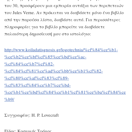
του 30, προσφέρουν μια εμπειρία αντάξια των περιπετειών
του Jules Verne. Αν πρόκειται να διαβάσετε μόνο ένα βιβλίο
από την παρούσα λίστα, διαβάστε αυτό. Για περισσότερες
πληροφορίες για το βιβλίο μπορείτε να διαβάσετε
παλαιότερη δημοσίευσή μου στο ιστολόγιο:
http://www.koiladatisgnosis.gr/logotechnia/%cf%84%ce%b1-
%ce%b2%ce%bf%cf%85%ce%bd%ce%ac-
%cf%84%ce%b7%cf%82-
%cf%84%cf%81%ce%ad%ce%bb%ce%b1%cf%82-
%cf%80%ce%af%cf%83%cf%89-
%cf%83%cf%84%ce%b7%ce%bd-
%ce%b1%ce%bd%cf%84%ce%b1%cf%81%ce%ba%cf%84%ce
%b9/
Συγγραφέας: H. P. Lovecraft
Είδος: Κοσμικός Τρόμος