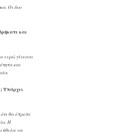
κα. Οι δυο
 βρήκατε και
κο ευρώ γίνεσαι
ότητα και
αία.
α; Υπάρχει
 ότι θα έπρεπε
ία. Η
ι ήθελα να