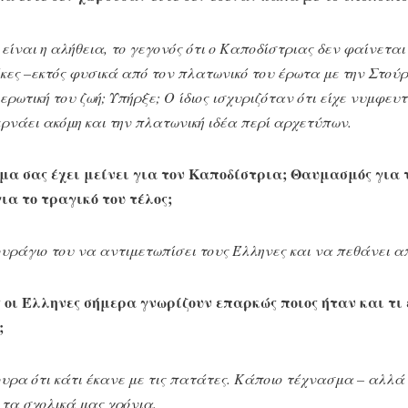
 είναι η αλήθεια, το γεγονός ότι ο Καποδίστριας δεν φαίνεται
κες –εκτός φυσικά από τον πλατωνικό του έρωτα με την Στού
ερωτική του ζωή; Υπήρξε; Ο ίδιος ισχυριζόταν ότι είχε νυμφευ
ρνάει ακόμη και την πλατωνική ιδέα περί αρχετύπων.
μα σας έχει μείνει για τον Καποδίστρια; Θαυμασμός για 
ια το τραγικό του τέλος;
ράγιο του να αντιμετωπίσει τους Έλληνες και να πεθάνει από
 οι Έλληνες σήμερα γνωρίζουν επαρκώς ποιος ήταν και τι 
;
υρα ότι κάτι έκανε με τις πατάτες. Κάποιο τέχνασμα – αλλά
τα σχολικά μας χρόνια.