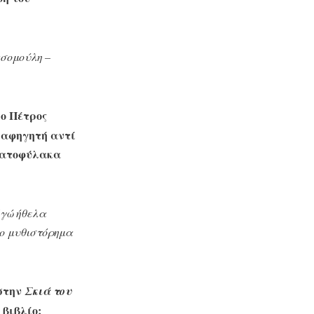
ασομούλη –
 ο Πέτρος
 αφηγητή αντί
ωματοφύλακα
Εγώ ήθελα
το μυθιστόρημα
 στην
Σκιά του
 βιβλίο;