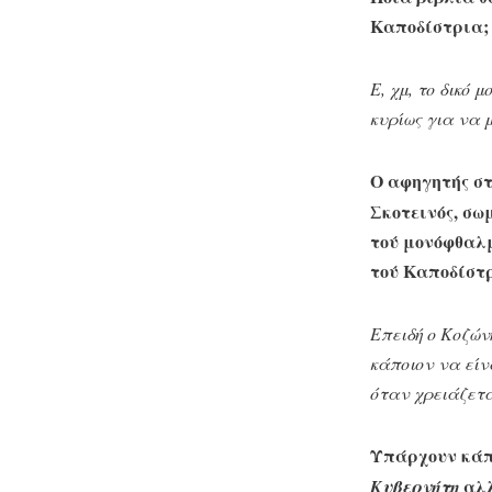
Καποδίστρια;
Ε, χμ, το δικό
κυρίως για να μ
Ο αφηγητής σ
Σκοτεινός, σω
τού μονόφθαλ
τού Καποδίστ
Επειδή ο Κοζών
κάποιον να είν
όταν χρειάζετα
Υπάρχουν κάπ
αλλ
Κυβερνήτη