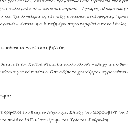
 62 χρόνια (ναι, ακούγεται τρομακτικό) στο Ηράκλειο της Κρ
ήνα αλλά μόλις τέλειωσα τον στρατό – έφεδρος αξιωματικός
ς και προσλήφθηκα ως ελεγκτής εναέριας κυκλοφορίας, τιμη
παραμένω έκτοτε (η σύνταξη έχει παραπεμφθεί στις καλένδες
ε σύντομα το νέο σας βιβλίο;
θεται ότι τον Καποδίστρια θα ακολουθούσε η εποχή του Όθων
α κότσια για κάτι τέτοιο. Οπωσδήποτε χρειάζομαι αγρανάπαυ
τώρα;
τε ορφανοί
του Καζούο Ισιγκούρο. Επίσης την
Μορφωμένη
της 
ι το πολύ καλό
Εκεί που ζούμε
του Χρίστου Κυθρεώτη.