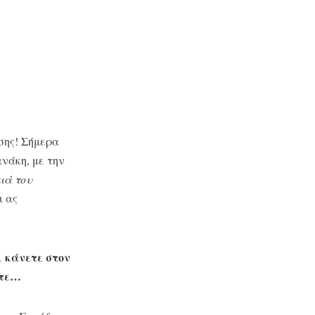
σης! Σήμερα
νάκη, με την
ιά του
ι ας
ι κάνετε στον
ετε…