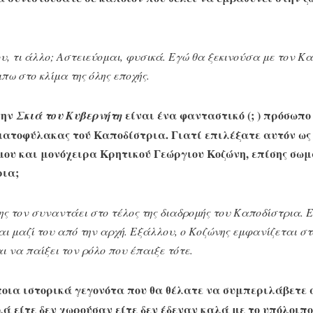
 μου, τι άλλο; Αστειεύομαι, φυσικά. Εγώ θα ξεκινούσα με τον Κ
πω στο κλίμα της όλης εποχής.
την
είναι ένα φανταστικό (; ) πρόσωπο
Σκιά του Κυβερνήτη
ματοφύλακας τού Καποδίστρια. Γιατί επιλέξατε αυτόν ως
μου και μονόχειρα Κρητικού Γεώργιου Κοζώνη, επίσης σ
ρια;
ης τον συναντάει στο τέλος της διαδρομής του Καποδίστρια. 
αι μαζί του από την αρχή. Εξάλλου, ο Κοζώνης εμφανίζεται σ
ι να παίξει τον ρόλο που έπαιξε τότε.
οια ιστορικά γεγονότα που θα θέλατε να συμπεριλάβετε
ά είτε δεν χωρούσαν είτε δεν έδεναν καλά με το υπόλοιπο