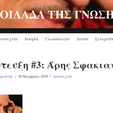
ΟΙΛΑΔΑ ΤΗΣ ΓΝΩΣ
ογοτεχνία
Ιστορία
Γλωσσολογία
Λοιπά
Συνεργάτ
τευξη #3: Άρης Σφακια
κρεπετός
30 Νοεμβρίου 2019
Λογοτεχνία