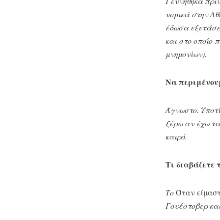
Γεννήθηκα πριν
νομικά στην Αθ
έδωσα εξετάσει
και στο οποίο 
μνημονίων).
Να περιμένουμ
Άγνωστο. Υποτί
ξέρω αν έχω τ
καιρό.
Τι διαβάζετε 
Το
Όταν είμασ
Γουέστοβερ κα