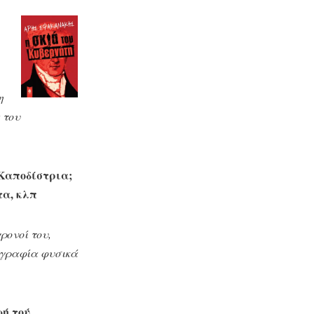
η
 του
 Καποδίστρια;
τα, κλπ
ρονοί του,
ιογραφία φυσικά
ωή τού