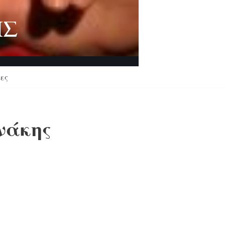
ΗΣ
ες
νάκης