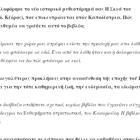
οφόρησε το νέο ιστορικό μυθιστόρημά σας Η Σκιά του
δ. Κέδρος), που επικεντρώνεται στον Καποδίστρια. Πώς
πιθυμία να γράψετε αυτό το βιβλίο;
κίμασε την χώρα μας στρέφει ενίοτε την προσοχή μας στα λάθ
 να φτάσουμε ως εδώ. Ένα από τα λάθη ήταν και η δολοφονία
θέλησα να δω πώς φτάσαμε ως εκεί.
 μεγαλύτερες προκλήσεις στην ανασύνθεση τής εποχής τού
 για την τότε καθημερινή ζωή, την ενδυμασία, τα ιδιώμα
α διάβαζα οτιδήποτε σχετικό, κυρίως βιβλία που έγραψαν σύγχ
δειγμα τα
Ενθυμήματα στρατιωτικά
, του Κασομούλη. Η βιβλ
.
α συνιστούσατε σε κάποιον που θέλει να εμβαθύνει στην ζ