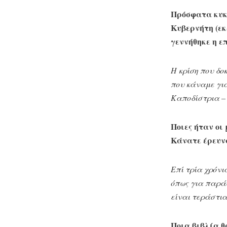
Πρόσφατα κυκλ
Κυβερνήτη (εκ
γεννήθηκε η ε
Η κρίση που δο
που κάναμε για
Καποδίστρια – 
Ποιες ήταν οι
Κάνατε έρευνα
Επί τρία χρόνι
όπως για παρά
είναι τεράστια
Ποια βιβλία θ