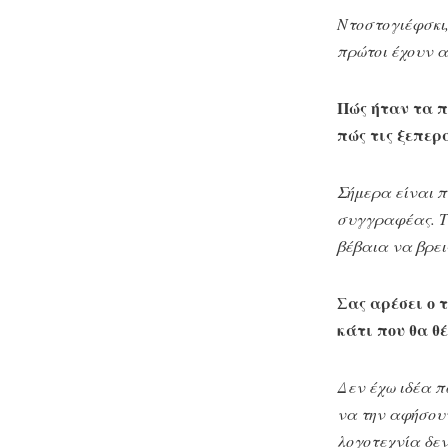
Ντοστογιέφσκι,
πρώτοι έχουν α
Πώς ήταν τα π
πώς τις ξεπερ
Σήμερα είναι π
συγγραφέας. Το
βέβαια να βρεις
Σας αρέσει ο 
κάτι που θα θ
Δεν έχω ιδέα π
να την αφήσουν
λογοτεχνία δεν