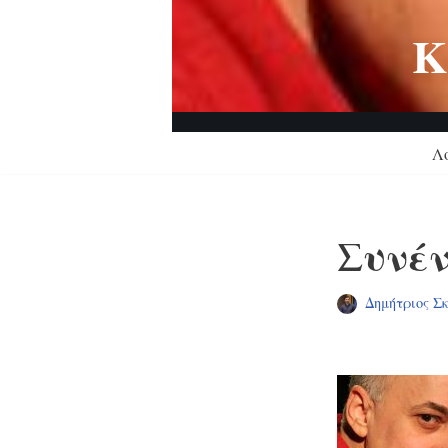
Κ
Μεταπηδήστε
στο
περιεχόμενο
Λ
Συνέν
Δημήτριος Σ