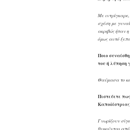
Με ιντρίγκαρε,
σχέση με γυναί
ακριβώς ήταν η 
όμως αυτό ξεπε
Ποιο συναίσθη
του ή λύπηση γ
Θαύμασα το κου
Πιστεύετε πως
Καποδίστριας
Γνωρίζουν σίγο
θυμούνται από 