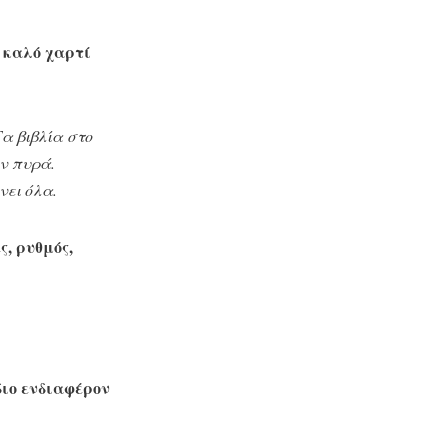
, καλό χαρτί
Τα βιβλία στο
ν πυρά.
νει όλα.
ς, ρυθμός,
διο ενδιαφέρον