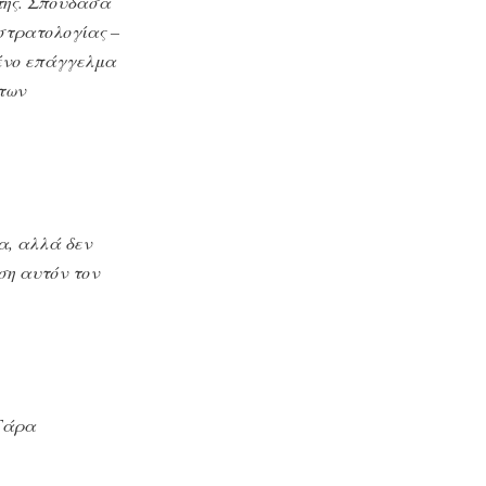
ήτης. Σπούδασα
 στρατολογίας
–
μένο επάγγελμα
 των
α, αλλά δεν
ση αυτόν τον
Τάρα