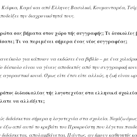
 Κάφκα, Καμύ και από Έλληνες Βασιλικό, Κουμανταρέα, Τσίρ
ποδείξει την διαχρονικότητά τους.
ρώτα σας βήματα στον χώρο τής συγγραφής; Τι δυσκολίες
άσατε; Τι να περιμένει σήμερα ένας νέος συγγραφέας;
ανεύκολο για κάποιον να εκδώσει ένα βιβλίο – με ένα χιλιάρι
 δύσκολο είναι να γίνεις αποδεκτός από την συγγραφική κοιν
 αγοραστικό κοινό. Όμως είτε έτσι είτε αλλιώς, η ζωή είναι ωρ
τρόπος διδασκαλίας τής λογοτεχνίας στα ελληνικά σχολεί
έλατε να αλλάξετε;
ώς διδάσκεται σήμερα η λογοτεχνία στα σχολεία. Νομίζω όμως
 έξω από αυτό το κρεβάτι του Προκρούστη που λέγεται παιδε
 διδάσκεται, απολαμβάνεται. Πάντως, αν ήμουν καθηγητής κα