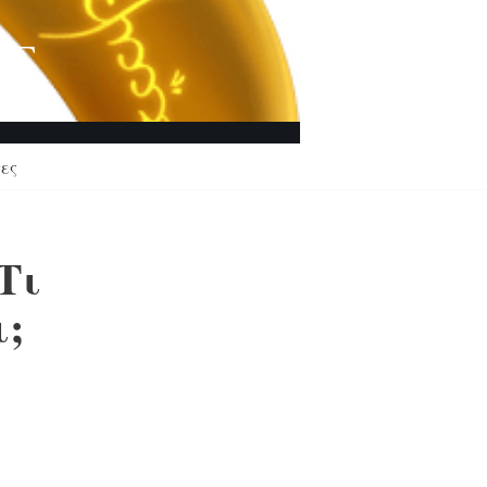
ΗΣ
ες
Τι
ι;