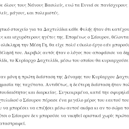
ε όλους τους Νάνους Βασιλείς, ενώ τα Εννιά σε πανίσχυρου
είς, μάγους, και πολεμιστές.
ητικό στοιχείο για τα Δαχτυλίδια κάθε Φυλής ήταν ότι κατέχο
ς και ισχυρότερους ηγέτες της. Επομένως ο Σάουρον, θέλοντα
 ολόκληρη την Μέση Γη, θα είχε πολύ εύκολο έργο εάν μπορού
θέλησή του. Ακριβώς αυτός ήταν ο λόγος που αποφάσισε να δη
λίδι, το Κυρίαρχο Δαχτυλίδι, μέσω του οποίου θα κυριαρχούσε
αν μόνη η πρώτη διάσταση της Δύναμης του Κυρίαρχου Δαχτυλ
μασία της ταχύτατα. Αντιθέτως, η δεύτερη διάσταση ήταν πο
ουδαιότητας και διαρκείας. Συγκεκριμένα, κατά την σφυρηλά
υλιδιού ο Σάουρον πέρασε ένα μεγάλο μέρος του εαυτού του 
υ να μπορέσει να επιζήσει μέσω αυτού ακόμα κι αν το σώμα τ
τσι ο Σάουρον δεν μπορούσε να νικηθεί οριστικά χωρίς πρώτ
καταστραφεί.