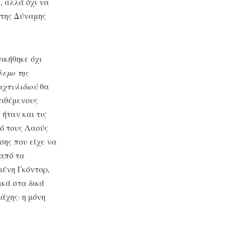
, αλλά όχι να
 της Δύναμης
ικήθηκε όχι
εμο της
αχτυλιδιού
θα
τιθέμενους
ήταν και τις
πό τους Λαούς
σης που είχε να
 από τα
ένη Γκόντορ,
κά στα δικά
άχης· η μόνη