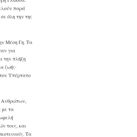
τελούν παρά
σε όλη την της
ην Μέση Γη. Tα
ταν για
ι την πλήξη
α ζωής·
 τον Υπέρτατο
ν Ανθρώπων,
 με τα
νωφελή
ών τους, και
σκοτεινούς. Τα