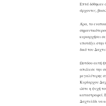
Επτά δόθηκαν σ
άρχοντες, βασιλ
Άρα, το ενοποι
σημαντικότερου
κυριαρχήσει σε
υποτάξει στην 
δικό του Δαχτυ
Ωστόσο αυτή ήτ
απώλεσε την ση
μεγαλύτερης σπ
Κυρίαρχου Δαχτ
ώστε η ψυχή το
καταστραφεί. Έ
Δαχτυλίδι να 