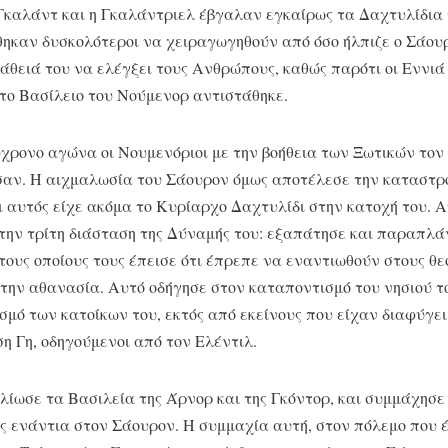
Γκαλάντ και η Γκαλάντριελ έβγαλαν εγκαίρως τα Δαχτυλίδια τ
θηκαν δυσκολότεροι να χειραγωγηθούν από όσο ήλπιζε ο Σάου
άθειά του να ελέγξει τους Ανθρώπους, καθώς παρότι οι Εννιά
 το Βασίλειο του Νούμενορ αντιστάθηκε.
ρονο αγώνα οι Νουμενόριοι με την βοήθεια των Ξωτικών τον 
σαν. Η αιχμαλωσία του Σάουρον όμως αποτέλεσε την καταστρ
ι αυτός είχε ακόμα το Κυρίαρχο Δαχτυλίδι στην κατοχή του. 
την τρίτη διάσταση της Δύναμής του: εξαπάτησε και παραπλά
τους οποίους τους έπεισε ότι έπρεπε να εναντιωθούν στους θε
 την αθανασία. Αυτό οδήγησε στον καταποντισμό του νησιού 
σμό των κατοίκων του, εκτός από εκείνους που είχαν διαφύγει
η Γη, οδηγούμενοι από τον Ελέντιλ.
λίωσε τα Βασιλεία της Άρνορ και της Γκόντορ, και συμμάχησε
ς ενάντια στον Σάουρον. Η συμμαχία αυτή, στον πόλεμο που 