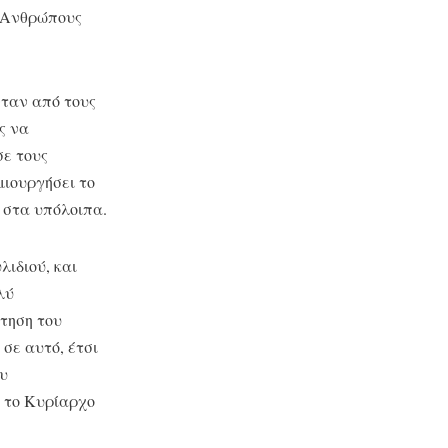
ς Ανθρώπους
νταν από τους
ς να
σε τους
μιουργήσει το
 στα υπόλοιπα.
ιδιού, και
λύ
τηση του
σε αυτό, έτσι
ου
α το Κυρίαρχο