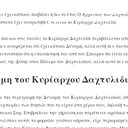
ν έχει κάποιος διαβάσει ή δει το έπος Ο
Άρχοντας των Δαχτυλ
νότατα έχει αναρωτηθεί:
τι είναι το Κυρίαρχο Δαχτυλίδι
;
ο όσο και στις ταινίες το Κυρίαρχο Δαχτυλίδι περιβάλλεται α
μεν αναφέρεται ότι έχει κάποια Δύναμη, αλλά αυτή δεν ταυτοπ
αυτονότητο ότι η επανάκτησή του από τον Σάουρον θα είναι ολ
ύς της Δύσης στον Πόλεμο του Δαχτυλιδιού, αλλά αυτό δεν αι
μη του Κυρίαρχου Δαχτυλιδ
ε την περιγραφή της Δύναμης του Κυρίαρχου Δαχτυλιδιού, ό
ς εμπειρίες των θνητών που το είχαν στα χέρια τους, δηλαδή τ
ο και Σαμ. Επιβράδυνε την γήρανση και παράτεινε αφύσικα τ
 ενώ όταν αυτός το φορούσε γινόταν αόρατος, είχε περιορισμέ
 έβλεπε τον Κόσμο των Φαντασμάτων, και κατανοούσε την Μα