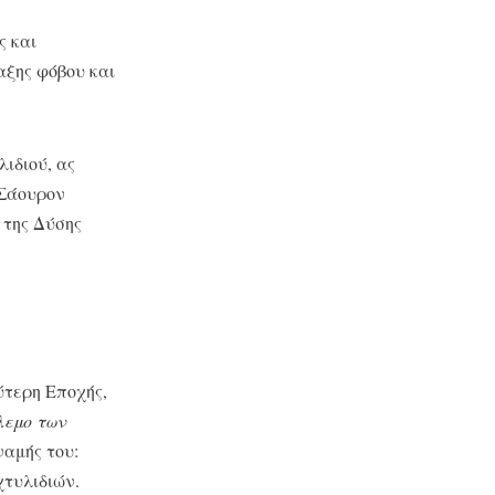
ς και
ξης φόβου και
ιδιού, ας
ο Σάουρον
 της Δύσης
ύτερη Εποχής,
εμο των
ναμής του:
χτυλιδιών.