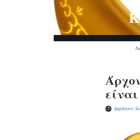
Κ
Μεταπηδήστε
στο
περιεχόμενο
Λ
Άρχον
είναι
Δημήτριος Σ