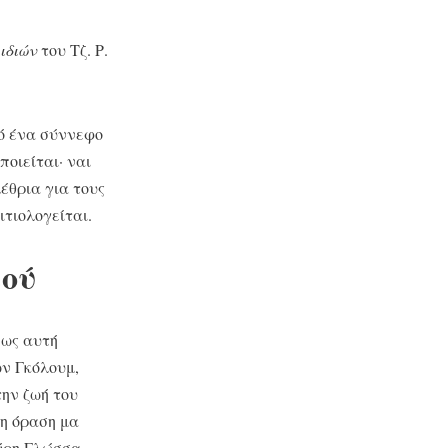
ιδιών
του Τζ. Ρ.
πό ένα σύννεφο
οιείται· ναι
έθρια για τους
τιολογείται.
ιού
πως αυτή
ων Γκόλουμ,
ην ζωή του
νη όραση μα
ύρη Γλώσσα.