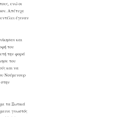
ους, ενώ οι
ρον. Απέτυχε
 εντέλει έγιναν
νίκησαν και
οφή του
Αυτή την φορά
νησε του
ούς και να
του Νούμενουρ
 στην
 με τα Ξωτικά
έμεινε γνωστός