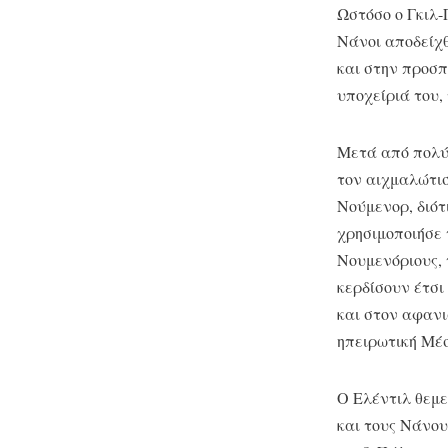
Ωστόσο ο Γκιλ-
Νάνοι αποδείχ
και στην προσπ
υποχείριά του,
Μετά από πολύχ
τον αιχμαλώτι
Νούμενορ, διότ
χρησιμοποιήσε 
Νουμενόριους, 
κερδίσουν έτσι
και στον αφανι
ηπειρωτική Μέσ
Ο Ελέντιλ θεμε
και τους Νάνου