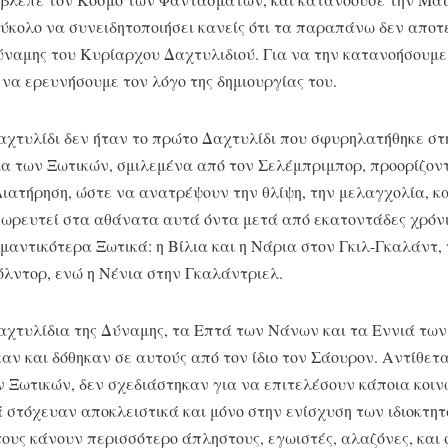
εύκολο να συνειδητοποιήσει κανείς ότι τα παραπάνω δεν απο
ναμης του Κυρίαρχου Δαχτυλιδιού. Για να την κατανοήσουμε 
 να ερευνήσουμε τον λόγο της δημιουργίας του.
χτυλίδι δεν ήταν το πρώτο Δαχτυλίδι που σφυρηλατήθηκε στ
α των Ξωτικών, σμιλεμένα από τον Σελέμπριμπορ, προορίζον
ιατήρηση, ώστε να ανατρέψουν την θλίψη, την μελαγχολία, κα
σωρευτεί στα αθάνατα αυτά όντα μετά από εκατοντάδες χρόνι
μαντικότερα Ξωτικά: η Βίλια και η Νάρια στον Γκιλ-Γκαλάντ,
λντορ, ενώ η Νένια στην Γκαλάντριελ.
αχτυλίδια της Δύναμης, τα Επτά των Νάνων και τα Εννιά τω
ν και δόθηκαν σε αυτούς από τον ίδιο τον Σάουρον. Αντίθετα
 Ξωτικών, δεν σχεδιάστηκαν για να επιτελέσουν κάποια κοι
 στόχευαν αποκλειστικά και μόνο στην ενίσχυση των ιδιοκτητ
τους κάνουν περισσότερο άπληστους, εγωιστές, αλαζόνες, και 