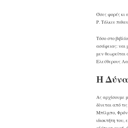
Όσες φορές κι α
Ρ. Τόλκιν πιθα
Τόσο στο βιβλί
ασάφειας: ναι 
μεν θεωρείται 
Ελεύθερους Λαο
Η Δύνα
Ας αρχίσουμε μ
δίνεται από τι
Μπίλμπο, Φρόντ
ιδιοκτήτη του,
οξύτερη ακοή,