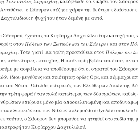
της Τελευταίας Συμμαχίας
, κατόρθωσε να νικήσει τον Σάουρον
 Αντιθέτως, ο Σάουρον επέζησε χάρην της δεύτερης διάστασης
Δαχτυλιδιού: η ψυχή του ήταν δεμένη με αυτό.
ο Σάουρον, έχοντας το Κυρίαρχο Δαχτυλίδι στην κατοχή του, ν
φορές: στον
Πόλεμο των Ξωτικών και του Σάουρον
και στον
Πόλ
μμαχίας
. Τότε γιατί μία τρίτη προσπάθεια στον
Πόλεμο του Δ
ρες πιθανότητες επιτυχίας; Η απάντηση βρίσκεται στους αντε
ούμε με ασφάλεια να υποθέσουμε ότι οι στρατοί του Σάουρον 
εδόν ίδιου μεγέθους και ποιότητας: ορδές Ορκ, και σύμμαχοι α
αι του Νότου. Ωστόσο, ο στρατός των Ελεύθερων Λαών της Δύ
την τρίτη φορά ήταν πολύ κατώτερος των δύο πρώτων, καθώς
Ανθρώπων επιζούσε μόνο μία αποσκελετωμένη και αποδυναμωμ
ια των Ξωτικών και των Νάνων πολεμούσαν σχεδόν αποκλειστι
 εκ τούτου, ο Σάουρον δεν μπορούσε να ηττηθεί στο πεδίο της μ
αταστροφή του Κυρίαρχου Δαχτυλιδιού.