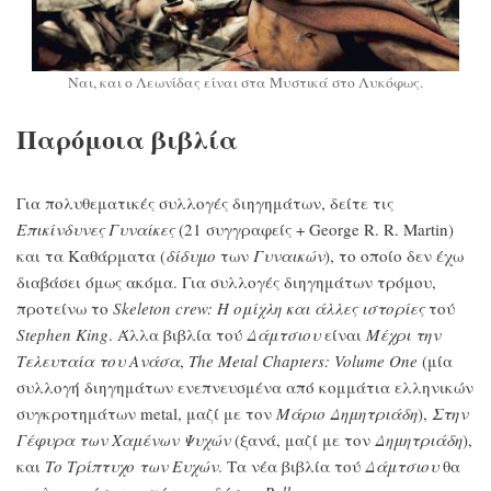
Ναι, και ο Λεωνίδας είναι στα Μυστικά στο Λυκόφως.
Παρόμοια βιβλία
Για πολυθεματικές συλλογές διηγημάτων, δείτε τις
Επικίνδυνες Γυναίκες
(21 συγγραφείς + George R. R. Martin)
και τα Καθάρματα (
δίδυμο
των
Γυναικών
), το οποίο δεν έχω
διαβάσει όμως ακόμα. Για συλλογές διηγημάτων τρόμου,
προτείνω το
Skeleton crew: Η ομίχλη και άλλες ιστορίες
τού
Stephen King
. Άλλα βιβλία τού
Δάμτσιου
είναι
Μέχρι την
Τελευταία του Ανάσα
,
The Metal Chapters: Volume One
(μία
συλλογή διηγημάτων ενεπνευσμένα από κομμάτια ελληνικών
συγκροτημάτων metal, μαζί με τον
Μάριο Δημητριάδη
),
Στην
Γέφυρα των Χαμένων Ψυχών
(ξανά, μαζί με τον
Δημητριάδη
),
και
Το Τρίπτυχο των Ευχών
. Τα νέα βιβλία τού
Δάμτσιου
θα