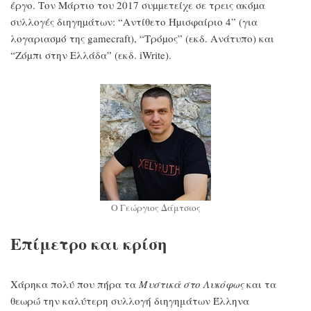
έργο. Τον Μάρτιο του 2017 συµµετείχε σε τρεις ακόµα
συλλογές διηγηµάτων: “Αντίθετο Ηµισφαίριο 4” (για
λογαριασµό της gamecraft), “Τρόµος” (εκδ. Ανάτυπο) και
“Ζόµπι στην Ελλάδα” (εκδ. iWrite).
Ο Γεώργιος Δάμτσιος
Επίμετρο και κρίση
Χάρηκα πολύ που πήρα τα
Μυστικά στο Λυκόφως
και τα
θεωρώ την καλύτερη συλλογή διηγημάτων Έλληνα