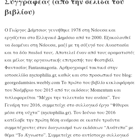
Συγγραφέας (από την σελίδα τού
βιβλίου)
Ο Γιώργος Δάµτσιος γεννήθηκε 1978 στη Νάουσα και
εργάζεται στο Ελληνικό Δηµόσιο από το 2000. Εξακολουθεί
να διαµένει στη Νάουσα, µαζί µε τη σύζυγό του Αναστασία
και τα δύο παιδιά τους. Αποτελεί έναν από τους οραµατιστές
και µέλος της οργανωτικής επιτροπής του Φεστιβάλ
Φαντασίας Fantasmagoria. Αρθρογραφεί τακτικά στην
ιστοσελίδα nyctophilia.gr, καθώς και στο προσωπικό του blog:
georgedamtsios.weebly.com Το πρώτο του βιβλίο κυκλοφόρησε
τον Νοέµβριο του 2015 από τις εκδόσεις Momentum και
τιτλοφορείται “Μέχρι την τελευταία του ανάσα”. Τον
Γενάρη του 2016, συµµετείχε στο συλλογικό έργο “Ψίθυροι
µέσα στη νύχτα” (nyctophilia.gr). Τον Ιούνιο του 2016
κατέλαβε την πρώτη θέση ανάµεσα σε εκατόν τριάντα
συµµετέχοντες στον διαγωνισµό των εκδόσεων “Ανάτυπο” µε
θέµα “Το Άγνωστο”. Συµµετείχε στο αντίστοιχο συλλογικό