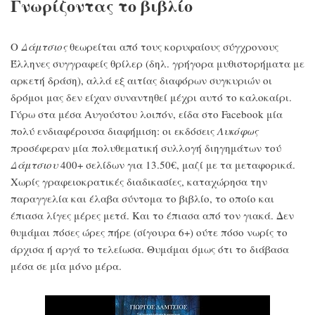
Γνωρίζοντας το βιβλίο
Ο
Δάμτσιος
θεωρείται από τους κορυφαίους σύγχρονους
Έλληνες συγγραφείς θρίλερ (δηλ. γρήγορα μυθιστορήματα με
αρκετή δράση), αλλά εξ αιτίας διαφόρων συγκυριών οι
δρόμοι μας δεν είχαν συναντηθεί μέχρι αυτό το καλοκαίρι.
Γύρω στα μέσα Αυγούστου λοιπόν, είδα στο Facebook μία
πολύ ενδιαφέρουσα διαφήμιση: οι εκδόσεις
Λυκόφως
προσέφεραν μία πολυθεματική συλλογή διηγημάτων τού
Δάμτσιου
400+ σελίδων για 13.50€, μαζί με τα μεταφορικά.
Χωρίς γραφειοκρατικές διαδικασίες, καταχώρησα την
παραγγελία και έλαβα σύντομα το βιβλίο, το οποίο και
έπιασα λίγες μέρες μετά. Και το έπιασα από τον γιακά. Δεν
θυμάμαι πόσες ώρες πήρε (σίγουρα 6+) ούτε πόσο νωρίς το
άρχισα ή αργά το τελείωσα. Θυμάμαι όμως ότι το διάβασα
μέσα σε μία μόνο μέρα.