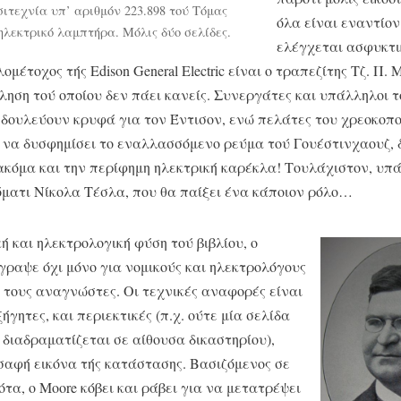
ιτεχνία υπ’ αριθμόν 223.898 τού Τόμας
όλα είναι εναντίον
ηλεκτρικό λαμπτήρα. Μόλις δύο σελίδες.
ελέγχεται ασφυκτι
μέτοχος τής Edison General Electric είναι ο τραπεζίτης Τζ. Π.
ληση τού οποίου δεν πάει κανείς. Συνεργάτες και υπάλληλοι τ
δουλεύουν κρυφά για τον Έντισον, ενώ πελάτες του χρεοκοπ
α να δυσφημίσει το εναλλασσόμενο ρεύμα τού Γουέστινχαουζ, 
κόμα και την περίφημη ηλεκτρική καρέκλα! Τουλάχιστον, υπά
όματι Νίκολα Τέσλα, που θα παίξει ένα κάποιον ρόλο…
ή και ηλεκτρολογική φύση τού βιβλίου, ο
γραψε όχι μόνο για νομικούς και ηλεκτρολόγους
 τους αναγνώστες. Οι τεχνικές αναφορές είναι
ήγητες, και περιεκτικές (π.χ. ούτε μία σελίδα
ν διαδραματίζεται σε αίθουσα δικαστηρίου),
σαφή εικόνα τής κατάστασης. Βασιζόμενος σε
ότα, ο Moore κόβει και ράβει για να μετατρέψει