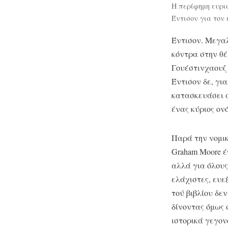
Η περίφημη ευρισ
Έντισον για τον 
Έντισον. Μεγαλο
κόντρα στην θέ
Γουέστινχαουζ 
Έντισον δε, γι
κατασκευάσει α
ένας κύριος ον
Παρά την νομικ
Graham Moore έ
αλλά για όλους
ελάχιστες, ευεξ
τού βιβλίου δε
δίνοντας όμως 
ιστορικά γεγον