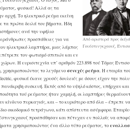
ύματος, φυσικά! Αλλά ας τα
ν αρχή. Το ηλεκτρικό ρεύμα εκείνη
ε τα πρώτα δειλά του βήματα. Ήδη
πιστήμονες ανά την υφήλιο
εράνθρωπες προσπάθειες για να
Από αριστερά προς δεξιά
Γουέστινγκχαουζ, Έντισο
ον ηλεκτρικό λαμπτήρα, μιας λάμπας
επέτρεπε τον φωτισμό σπιτιών και εν
 χώρων. Η ευρισιτεχνία υπ’ αριθμόν 223.898 τού Τόμας Έντισο
συνεχές ρεύμα
η, χρησιμοποιώντας το λεγόμενο
. Η εταιρία το
Electric, φυσικά έκανε χρυσές δουλειές με όσους είχαν την πολ
πανάκριβη συσκευή. Εκτός από το υψηλό κόστος, υπήρχαν κα
ποιότητα τού ρεύματος ήταν χαμηλή, οι λαμπτήρες θερμαίνον
ν κίνδυνο πυρκαγιάς, και – το κυριότερο από όλα – έπρεπε ν
ίδιο οικοδομικό τετράγωνο, κάτι απίστευτα ασύμφορο. Εταιρίε
υέστινγκχαουζ προσπάθησαν και πέτυχαν εν πολλοίς να αποφ
εναλλασ
ματα χρησιμοποιώντας ένα άλλο τύπο ρεύματος, το