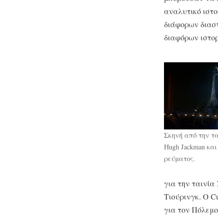
αναλυτικό ιστο
διάφορων διασ
διαφόρων ιστο
Σκηνή από την τα
Hugh Jackman κα
ρεύματος.
για την ταινία
Τιούρινγκ. Ο C
για τον Πόλεμο