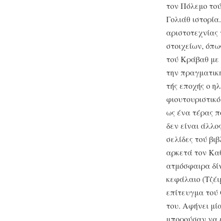
τον Πόλεμο τού
Γολιάθ ιστορία
αριστοτεχνίας 
στοιχείων, όπω
τού Κράβαθ με 
την πραγματικ
τής εποχής ο η
φιουτουριστικό
ως ένα τέρας π
δεν είναι άλλο
σελίδες τού βι
αρκετά τον Καθ
ατμόσφαιρα δίν
κεφάλαιο (Τζέι
επίτευγμα τού 
του. Αφήνει μί
μπορούσαν να έ