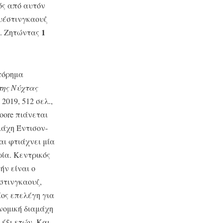
ός από αυτόν
ουέστινγκαουζ
1
ς. Ζητώντας
στόρημα
της Νύχτας
 2019, 512 σελ.,
Moore πιάνεται
μάχη Έντισον-
αι φτιάχνει μία
ρία. Κεντρικός
ήν είναι ο
στινγκαουζ,
ίος επελέγη για
νομική διαμάχη
 έξι ετών. Και