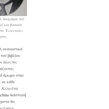
, δικηγόρος τού
υζ και βασικός
τις Τελευταίες
χτας.
ό, ουσιαστικά
τού βιβλίου
ε όλες τις
μίζοντας
τό άρωμα στην
 σε κάθε
. Άλλο ένα
achina διάστασή
γματα θα
ου έχουν