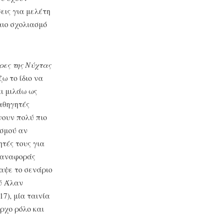
εις για μελέτη
αιο σχολιασμό
ρες της Νύχτας
ζω το ίδιο να
αι μιλάω ως
αθηγητές
νουν πολύ πιο
ισμού αν
ητές τους για
ο αναφοράς
ραψε το σενάριο
ού Άλαν
17), μία ταινία
αρχο ρόλο και