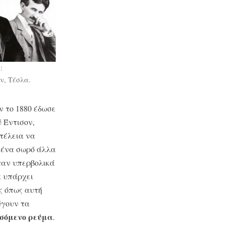
:
ν, Τέσλα.
ν το 1880 έδωσε
ύ Έντισον,
υτέλεια να
ι ένα σωρό άλλα
ταν υπερβολικά
α υπάρχει
ς όπως αυτή
ύγουν τα
σόμενο ρεύμα
.