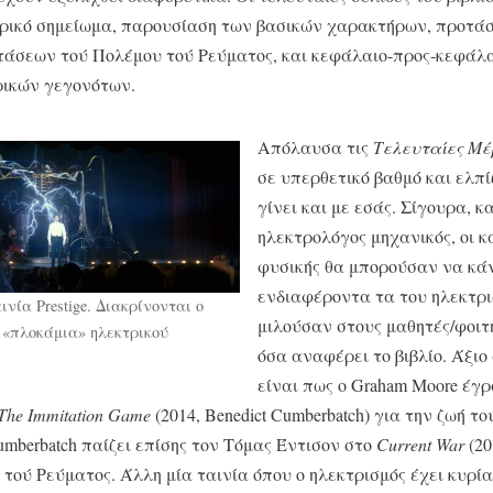
ρικό σημείωμα, παρουσίαση των βασικών χαρακτήρων, προτάσ
τάσεων τού Πολέμου τού Ρεύματος, και κεφάλαιο-προς-κεφάλ
ρικών γεγονότων.
Απόλαυσα τις
Τελευταίες Μέ
σε υπερθετικό βαθμό και ελπί
γίνει και με εσάς. Σίγουρα, κ
ηλεκτρολόγος μηχανικός, οι κ
φυσικής θα μπορούσαν να κά
ενδιαφέροντα τα του ηλεκτρ
ινία Prestige. Διακρίνονται ο
μιλούσαν στους μαθητές/φοιτ
ι «πλοκάμια» ηλεκτρικού
όσα αναφέρει το βιβλίο. Άξι
είναι πως ο Graham Moore έγ
The Immitation Game
(2014, Benedict Cumberbatch) για την ζωή τ
umberbatch παίζει επίσης τον Τόμας Έντισον στο
Current War
(20
 τού Ρεύματος. Άλλη μία ταινία όπου ο ηλεκτρισμός έχει κυρί