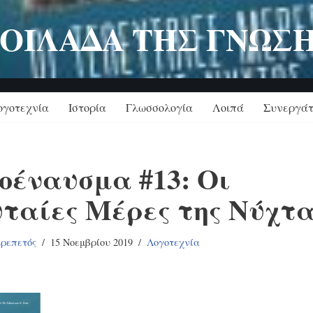
ΟΙΛΑΔΑ ΤΗΣ ΓΝΩΣ
ογοτεχνία
Ιστορία
Γλωσσολογία
Λοιπά
Συνεργάτ
οέναυσμα #13: Οι
ταίες Μέρες της Νύχτ
κρεπετός
15 Νοεμβρίου 2019
Λογοτεχνία