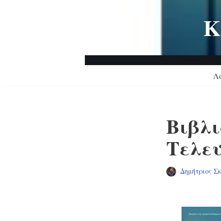
Κ
Μεταπηδήστε
στο
περιεχόμενο
Λ
Βιβλι
Τελευ
Δημήτριος Σ