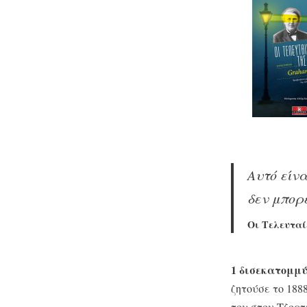
Αυτό είν
δεν μπορε
Οι Τελευταί
1 δισεκατομμ
ζητούσε το 188
του στον Τζορτ