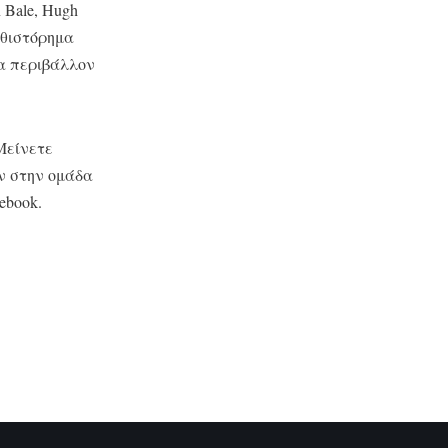
n Bale, Hugh
μυθιστόρημα
να περιβάλλον
Μείνετε
ν στην ομάδα
ebook.