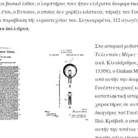
α βασικό λάθος: ο λαμπτήρας τους ήταν ελάχιστα διαφορετικ
ι έτσι, ο Έντισον, ο οποίος δεν χαρίζει κάστανα, τάραξε τον Γ
α παραβίαση τής ευρισιτεχνίας του. Συγκεκριμένα, 312 αγωγέ
ιο δολλάρια
.
Στο ιστορικό μυθι
Τελευταίες Μέρες 
(εκδ. Κλειδάριθμος,
13,95€), ο Graham 
από αυτήν την δια
Γουέστινγκχαουζ κ
καταπληκτική ιστο
χαρακτήρας σε αυτ
δικηγόρος τού Γουέ
Πολ Κράβαθ, ο οπο
αυτήν την τιτάνια 
παρότι μόλις είκοσι