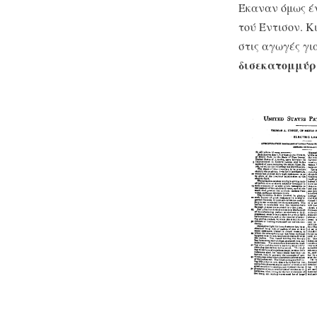
Έκαναν όμως έν
τού Έντισον. Κ
στις αγωγές γι
δισεκατομμύρ