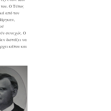
 του. Ο Τύπος
κά από τον
 Μόργκαν,
ού
ούν συνεχώς. Ο
δεν διστάζει να
ρχει κάπου και