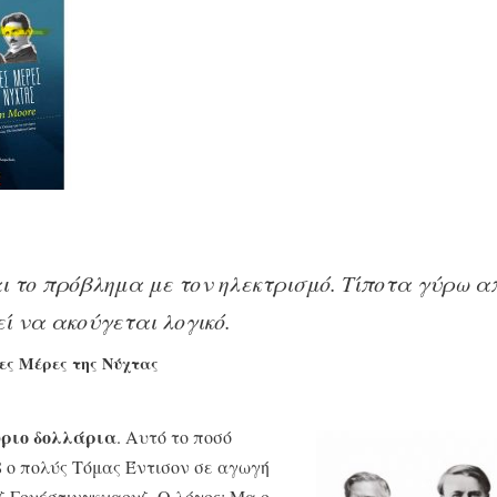
αι το πρόβλημα με τον ηλεκτρισμό. Τίποτα γύρω α
ί να ακούγεται λογικό.
ες Μέρες της Νύχτας
ύριο δολλάρια
. Αυτό το ποσό
8 ο πολύς Τόμας Έντισον σε αγωγή
ζ Γουέστινγκχαουζ. Ο λόγος; Μα ο