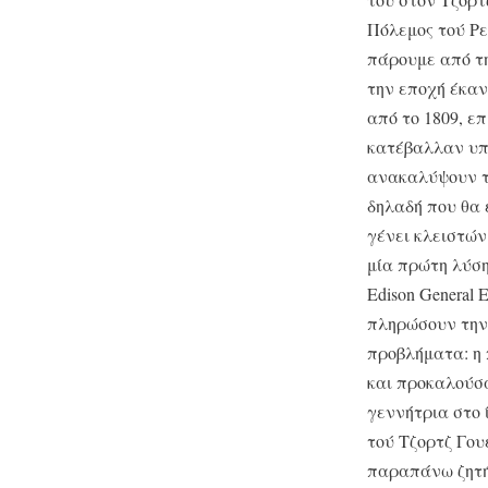
Πόλεμος τού Ρε
πάρουμε από τη
την εποχή έκαν
από το 1809, ε
κατέβαλλαν υπ
ανακαλύψουν τ
δηλαδή που θα 
γένει κλειστών
μία πρώτη λύσ
Edison General 
πληρώσουν την 
προβλήματα: η 
και προκαλούσα
γεννήτρια στο 
τού Τζορτζ Γο
παραπάνω ζητή