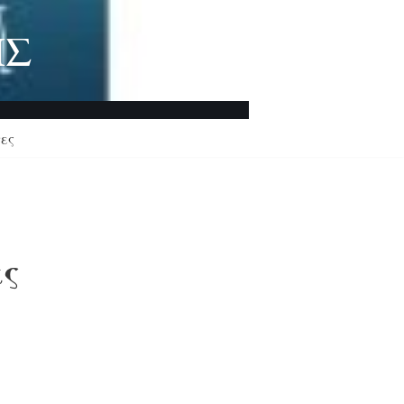
ΗΣ
ες
ας