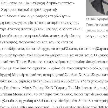
 Ρεύματος σε μία υπέροχη Δαβίθ-εναντίον-
. Χαρακτηριστικό παράδειγμα τής
τού Moore είναι ο χειρισμός ετερόκλητων
Ο Πολ Κράβαθ
ς η εισαγωγή σε μία τέτοια ιστορία τής σχέσης
Γουέστινγκαο
την Άγκνες Χάντινγκτον. Επίσης, ο Moore δίνει
χαρακτήρας σ
ή εντύπωση που προκαλούσε στους ανθρώπους
Μέρες της Νύ
λεκτρισμός, παρουσιάζοντάς τον ως κάτι το
, το αδάμαστο, το απείθαρχο, το απρόβλεπτο, και το επιβλητικ
ου οι άνθρωποι παλεύουν να φέρουν με τα νερά τους. Ο κακός 
ς από τον Τόμας Έντισον, τα πλοκάμια τού οποίου διαχέονται σ
βλίου με τον ίδιο να αρκείται κυρίως σε παρασκηνιακό ρόλο, θυ
ηγητή Μοριάρτι από τις ιστορίες τού Σέρλοκ Χολμς. Ξεχωρισ
ουν και οι ρήσεις επιστημόνων και ανθρώπων τής τεχνολογίας
μς Γουότσον, Μπιλ Γκέιτς, Στιβ Τζομπς, Τιμ Μπέρνερς-Λι, κ.α.)
Graham Moore είναι το στήσιμο τού τέλους, παρά την deus-ex-m
α γλυκόπικρη γεύση αλλά και την αίσθηση ότι δύσκολα τα πρά
χουν εξελιχθεί διαφορετικά. Οι τελευταίες σελίδες τού βιβλί