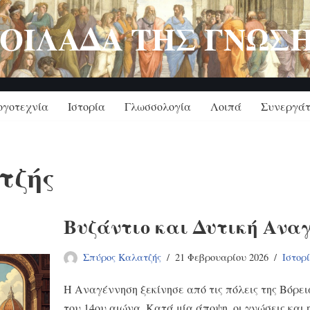
ΟΙΛΑΔΑ ΤΗΣ ΓΝΩΣ
ογοτεχνία
Ιστορία
Γλωσσολογία
Λοιπά
Συνεργάτ
τζής
Βυζάντιο και Δυτική Ανα
Σπύρος Καλατζής
21 Φεβρουαρίου 2026
Ιστορ
Η Αναγέννηση ξεκίνησε από τις πόλεις της Βόρεια
του 14ου αιώνα. Κατά μία άποψη, οι γνώσεις και