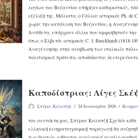
λογίων του Βυζαντίου υπήρξαν καθοριστικές, τόσο
εξέλιξή της. Μάλιστα, ο Γάλλος ιστορικός Ph. de C
χωρίς την κατάλυση του Βυζαντίου, η Αναγέννησ
Αντίθετα, υπάρχουν άλλοι που αμφισβητούν την
όπως ο Ελβετός ιστορικός C. J. Burckhardt (1818-1
Αναγέννησης στην αναβίωση των ιταλικών πόλεω
πολιτισμικά πρότυπα, αποδίδοντας δευτερεύοντα
Καποδίστριας: Λίγες Σκέψ
Σπύρος Καλατζής
24 Ιανουαρίου 2026
Κινημα
του συντάκτη μας, Σπύρου Καλατζή Σχεδόν κάθε 
ελληνική κινηματογραφική παραγωγή θα συζητηθε
των θεατών, κόβοντας αναλογικά μεγάλο αριθμό