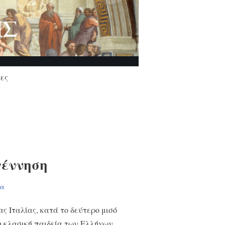
ΗΣ
ες
γέννηση
ία
ς Ιταλίας, κατά το δεύτερο μισό
 η κλασική παιδεία των Ελλήνων