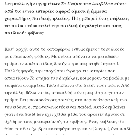
Στη συλλογή διηγημάτων
πέντε
Το Στόμα του Διαβόλου
από τις εννιά ιστορίες αφορά άμεσα ή έμμεσα
χαρακτήρες παιδικής ηλικίας. Πώς μπορεί ένας ενήλικας
να πιάσει τόσο καλά την παιδική ψυχολογία και τους
παιδικούς φόβους;
Κατ’ αρχήν αυτό το καταφέρνω ενθυμούμενος τους δικούς
μου παιδικούς φόβους. Μου είναι αδύνατο να μεταδώσω
τρόμο αν πρώτα ο ίδιος δεν έχω τρομοκρατηθεί αρκετά.
Πολλές φορές, την εποχή που έγραφα τις ιστορίες που
απαρτίζουν
Το στόμα του διαβόλου
, κοιμόμουν τα βράδια με
τα φώτα αναμμένα. Τόσο έμπαινα στο πετσί των ηρώων. Από
την άλλη, θέλω να σας αποκαλύψω ένα μικρό τρικ για τον
τρόμο: Στις περισσότερες ταινίες, στα περισσότερα κείμενα
του είδους, οι πρωταγωνιστές είναι παιδιά. Αυτό συμβαίνει
γιατί ένα παιδί δεν έχει χτίσει μέσα του αρκετές άμυνες σε
σχέση με τους μεταφυσικούς του φόβους. Ένας ενήλικος στη
θέση του θα είχε βρει καταφύγιο στην κοινή λογική, ένα παιδί