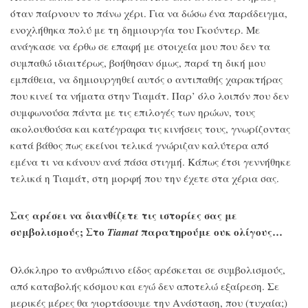
όταν παίρνουν το πάνω χέρι. Για να δώσω ένα παράδειγμα,
ενοχλήθηκα πολύ με τη δημιουργία του Γκούντερ. Με
ανάγκασε να έρθω σε επαφή με στοιχεία μου που δεν τα
συμπαθώ ιδιαιτέρως, βοήθησαν όμως, παρά τη δική μου
εμπάθεια, να δημιουργηθεί αυτός ο αντιπαθής χαρακτήρας
που κινεί τα νήματα στην Τιαμάτ. Παρ’ όλο λοιπόν που δεν
συμφωνούσα πάντα με τις επιλογές των ηρώων, τους
ακολουθούσα και κατέγραφα τις κινήσεις τους, γνωρίζοντας
κατά βάθος πως εκείνοι τελικά γνώριζαν καλύτερα από
εμένα τι να κάνουν ανά πάσα στιγμή. Κάπως έτσι γεννήθηκε
τελικά η Τιαμάτ, στη μορφή που την έχετε στα χέρια σας.
Σας αρέσει να διανθίζετε τις ιστορίες σας με
συμβολισμούς; Στο
παρατηρούμε ουκ ολίγους…
Tiamat
Ολόκληρο το ανθρώπινο είδος αρέσκεται σε συμβολισμούς,
από καταβολής κόσμου και εγώ δεν αποτελώ εξαίρεση. Σε
μερικές μέρες θα γιορτάσουμε την Ανάσταση, που (τυχαία;)