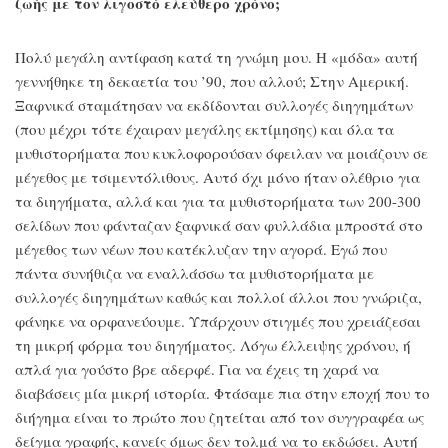
ζωής με τον λιγοστό ελεύθερο χρόνο;
Πολύ μεγάλη αντίφαση κατά τη γνώμη μου. Η «μόδα» αυτή
γεννήθηκε τη δεκαετία του ’90, που αλλού; Στην Αμερική.
Ξαφνικά σταμάτησαν να εκδίδονται συλλογές διηγημάτων
(που μέχρι τότε έχαιραν μεγάλης εκτίμησης) και όλα τα
μυθιστορήματα που κυκλοφορούσαν όφειλαν να μοιάζουν σε
μέγεθος με τσιμεντόλιθους. Αυτό όχι μόνο ήταν ολέθριο για
τα διηγήματα, αλλά και για τα μυθιστορήματα των 200-300
σελίδων που φάνταζαν ξαφνικά σαν φυλλάδια μπροστά στο
μέγεθος των νέων που κατέκλυζαν την αγορά. Εγώ που
πάντα συνήθιζα να εναλλάσσω τα μυθιστορήματα με
συλλογές διηγημάτων καθώς και πολλοί άλλοι που γνώριζα,
φάνηκε να ορφανεύουμε. Υπάρχουν στιγμές που χρειάζεσαι
τη μικρή φόρμα του διηγήματος. Λόγω έλλειψης χρόνου, ή
απλά για γούστο βρε αδερφέ. Για να έχεις τη χαρά να
διαβάσεις μία μικρή ιστορία. Φτάσαμε πια στην εποχή που το
διήγημα είναι το πρώτο που ζητείται από τον συγγραφέα ως
δείγμα γραφής, κανείς όμως δεν τολμά να το εκδώσει. Αυτή