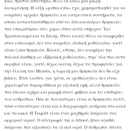
Εδώ, προτού απαντήσω, θέλω να κάνω μία μικρή
διευκρίνηση: Η λέξη «μυθολογία» έχει χρησιμοποιηθεί για να
ονομάσει αρχαίες θρησκείες και λατρευτικά συστήματα, τα
οποία αντικαταστάθηκαν από τις δύο καινούριες θρησκείες
που επικράτησαν στις χώρες όπου αυτά υπήρχαν: Τον
Χριστιανισμό και το Ισλάμ. Όταν κανείς θέλει να αναφερθεί
στον ινδουισμό, δεν τον ονομάζει «Ινδική μυθολογία» γιατί
είναι ζώσα θρησκεία. Κανείς, επίσης, δεν αναφέρει την
παλαιά διαθήκη ως «Εβραϊκή μυθολογία», παρ’ όλο που αυτό
ακριβώς είναι, γιατί, δίχως εκείνη, δίχως τις προφητείες για
την έλευση του Μεσσία, η τωρινή μας θρησκεία δεν θα είχε
βάσεις. Έτσι λοιπόν, για ‘μένα, οι «μυθολογίες» δεν είναι
χαριτωμένα παραμυθάκια με εξωτική υφή, αλλά θρησκείες
που έδιναν σχήμα και μορφή στους φόβους και τις επιθυμίες
των ανθρώπων. Όσο δε παλαιότερες είναι οι θρησκείες αυτές,
τόσο εντονότερος είναι και ο διαχωρισμός ανάμεσα στο καλό
και το κακό. Η Τιαμάτ είναι ένας μοχθηρός δαίμονας του
αρμυρού νερού. Ο σύντροφός της ο Απσού, ήταν αγαθός
δαίμονας που εξουσίαζε τα γλυκά νερά. Ο άνθρωπος πάντα