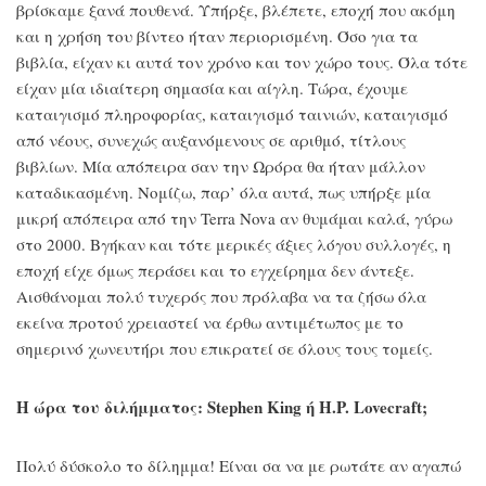
βρίσκαμε ξανά πουθενά. Υπήρξε, βλέπετε, εποχή που ακόμη
και η χρήση του βίντεο ήταν περιορισμένη. Όσο για τα
βιβλία, είχαν κι αυτά τον χρόνο και τον χώρο τους. Όλα τότε
είχαν μία ιδιαίτερη σημασία και αίγλη. Τώρα, έχουμε
καταιγισμό πληροφορίας, καταιγισμό ταινιών, καταιγισμό
από νέους, συνεχώς αυξανόμενους σε αριθμό, τίτλους
βιβλίων. Μία απόπειρα σαν την Ωρόρα θα ήταν μάλλον
καταδικασμένη. Νομίζω, παρ’ όλα αυτά, πως υπήρξε μία
μικρή απόπειρα από την Terra Nova αν θυμάμαι καλά, γύρω
στο 2000. Βγήκαν και τότε μερικές άξιες λόγου συλλογές, η
εποχή είχε όμως περάσει και το εγχείρημα δεν άντεξε.
Αισθάνομαι πολύ τυχερός που πρόλαβα να τα ζήσω όλα
εκείνα προτού χρειαστεί να έρθω αντιμέτωπος με το
σημερινό χωνευτήρι που επικρατεί σε όλους τους τομείς.
Η ώρα του διλήμματος: Stephen King ή H.P. Lovecraft;
Πολύ δύσκολο το δίλημμα! Είναι σα να με ρωτάτε αν αγαπώ