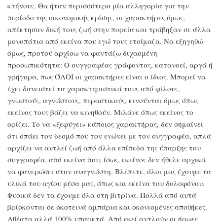
κτήνους. Θα ήταν περισσότερο μία αλληγορία για την
περίοδο της οικονομικής κρίσης, οι χαρακτήρες όμως,
απέκτησαν δική τους ζωή στην πορεία και τράβηξαν σε άλλα
μονοπάτια από εκείνα που εγώ τους ετοίμαζα. Να εξηγηθώ
όμως, προτού αρχίσω να φαντάζω διχασμένη
προσωπικότητα: Ο συγγραφέας γράφοντας, κατανοεί, αργά ή
γρήγορα, πως ΌΛΟΙ οι χαρακτήρες είναι ο ίδιος. Μπορεί να
έχει δανειστεί τα χαρακτηριστικά τους από φίλους,
γνωστούς, αγνώστους, περαστικούς, κινούνται όμως όπως
εκείνος τους βάζει να κινηθούν. Μιλάνε όπως εκείνος το
ορίζει. Το να «ξεφύγει» κάποιος χαρακτήρας, δεν σημαίνει
ότι σπάει τον δεσμό που τον ενώνει με τον συγγραφέα, απλά
αρχίζει να αντλεί ζωή από άλλα επίπεδα της ύπαρξης του
συγγραφέα, από εκείνα που, ίσως, εκείνος δεν ήθελε αρχικά
να φανερώσει στον αναγνώστη. Βλέπετε, όλοι μας έχουμε τα
υλικά του αγίου μέσα μας, όπως και εκείνα του δολοφόνου.
Φυσικά δεν τα έχουμε όλα στη βιτρίνα. Πολλά από αυτά
βρίσκονται σε σκοτεινά αμπάρια και σκονισμένες αποθήκες.
Αθέατα αλλά 100% υπαρκτά. Από εκεί αντλούν οι ήρωες