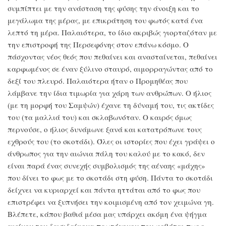
συμπίπτει με την ανάσταση της φύσης την άνοιξη και το
μεγάλωμα της μέρας, με επικράτηση του φωτός κατά ένα
λεπτό τη μέρα. Παλαιότερα, το ίδιο ακριβώς γιορταζόταν με
την επιστροφή της Περσεφόνης στον επάνω κόσμο. Ο
πάσχοντας νέος θεός που πεθαίνει και ανασταίνεται, πεθαίνει
καρφωμένος σε έναν ξύλινο σταυρό, αιμορραγώντας από το
δεξί του πλευρό. Παλαιότερα ήταν ο Προμηθέας που
λάμβανε την ίδια τιμωρία για χάρη των ανθρώπων. Ο ήλιος
(με τη μορφή του Σαμψών) έχανε τη δύναμή του, τις ακτίδες
του (τα μαλλιά του) και σκλαβωνόταν. Ο καιρός όμως
περνούσε, ο ήλιος δυνάμωνε ξανά και κατατρόπωνε τους
εχθρούς του (το σκοτάδι). Όλες οι ιστορίες που έχει γράψει ο
άνθρωπος για την αιώνια πάλη του καλού με το κακό, δεν
είναι παρά ένας συνεχής συμβολισμός της αέναης «μάχης»
που δίνει το φως με το σκοτάδι στη φύση. Πάντα το σκοτάδι
δείχνει να κυριαρχεί και πάντα ηττάται από το φως που
επιστρέφει να ξυπνήσει την κοιμισμένη από τον χειμώνα γη.
Βλέπετε, κάπου βαθιά μέσα μας υπάρχει ακόμη ένα ψήγμα
εκείνου του δεισιδαίμονα πρωτόγονου που φοβάται πως ο