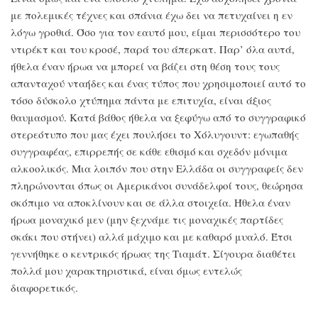
με πολεμικές τέχνες και σπάνια έχω δει να πετυχαίνει η εν
λόγω γροθιά. Όσο για τον εαυτό μου, είμαι περισσότερο του
ντιρέκτ και του κροσέ, παρά του άπερκατ. Παρ’ όλα αυτά,
ήθελα έναν ήρωα να μπορεί να βάζει στη θέση τους τους
απανταχού νταήδες και ένας τύπος που χρησιμοποιεί αυτό το
τόσο δύσκολο χτύπημα πάντα με επιτυχία, είναι άξιος
θαυμασμού. Κατά βάθος ήθελα να ξεφύγω από το συγγραφικό
στερεότυπο που μας έχει πουλήσει το Χόλυγουντ: εγωπαθής
συγγραφέας, επιρρεπής σε κάθε εθισμό και σχεδόν μόνιμα
αλκοολικός. Μια λοιπόν που στην Ελλάδα οι συγγραφείς δεν
πληρώνονται όπως οι Αμερικάνοι συνάδελφοί τους, θεώρησα
σκόπιμο να αποκλίνουν και σε άλλα στοιχεία. Ήθελα έναν
ήρωα μοναχικό μεν (μην ξεχνάμε τις μοναχικές παρτίδες
σκάκι που στήνει) αλλά μάχιμο και με καθαρό μυαλό. Έτσι
γεννήθηκε ο κεντρικός ήρωας της Τιαμάτ. Σίγουρα διαθέτει
πολλά μου χαρακτηριστικά, είναι όμως εντελώς
διαφορετικός.