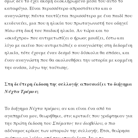
όμως δεν το έχει ακόμη ολοκληρωμένο μέσα του αυτό το
καταφύγιο. Είναι περισσότερο απροστάτευτο και ο
αναγνώστης πάντα ταυτίζεται περισσότερο με ένα παιδί που
κινδυνεύει, μια που η ηλικία του πρωταγωνιστή τον οδηγεί
πίσω στη δική του παιδική ηλικία. Αν τώρα και το
«σκιάχτρο» που αντιμετωπίζει ο ήρωας μοιάζει, έστω και
λίγο με εκείνο που αντιμετώπιζε ο αναγνώστης στη δεδομένη
ηλικία, τότε έχουμε έναν δεσμό που δύσκολα θα σπάσει, και
έναν αναγνώστη που θα ακολουθήσει την ιστορία με κομμένη
την ανάσα, λόγω της ταύτισης.
Στη δεύτερη έκδοση της συλλογής απουσιάζει το διήγημα
;
Νύχτα Τρόμου
Το διήγημα
Νύχτα τρόμου
, αν και είναι ένα από τα
αγαπημένα μου, θεωρήθηκε, στις κριτικές που γράφτηκαν για
την πρώτη έκδοση του
Στόματος του διαβόλου
, ο πιο
αδύναμος κρίκος των ιστοριών της συλλογής. Έτσι, θεώρησα
σκόπιμο να λείψει από την επανέκδοση. Ίσως το