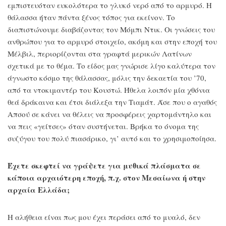
εμπιστευόταν ευκολότερα το γλυκό νερό από το αρμυρό. Η
θάλασσα ήταν πάντα ξένος τόπος για εκείνον. Το
διαπιστώνουμε διαβάζοντας τον Μόμπι Ντικ. Οι γνώσεις του
ανθρώπου για το αρμυρό στοιχείο, ακόμη και στην εποχή του
Μέλβιλ, περιορίζονται στα γραφτά μερικών Λατίνων
σχετικά με το θέμα. Το είδος μας γνώρισε λίγο καλύτερα τον
άγνωστο κόσμο της θάλασσας, μόλις την δεκαετία του ’70,
από τα ντοκιμαντέρ του Κουστώ. Ήθελα λοιπόν μία χθόνια
θεά δράκαινα και έτσι διάλεξα την Τιαμάτ. Άσε που ο αγαθός
Απσού σε κάνει να θέλεις να προσφέρεις χαρτομάντηλο και
να πεις «γείτσες» όταν συστήνεται. Βρήκα το όνομα της
συζύγου του πολύ πιασάρικο, γι’ αυτό και το χρησιμοποίησα.
Έχετε σκεφτεί να γράψετε για μυθικά πλάσματα σε
κάποια αρχαιότερη εποχή, π.χ. στον Μεσαίωνα ή στην
αρχαία Ελλάδα;
Η αλήθεια είναι πως μου έχει περάσει από το μυαλό, δεν