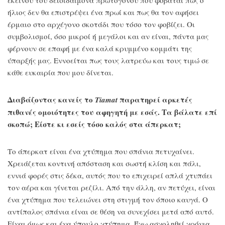
ήλιος δεν θα επιστρέψει ένα πρωί και πως θα τον αφήσει
έρμαιο στο αρχέγονο σκοτάδι που τόσο τον φοβίζει. Οι
συμβολισμοί, όσο μικροί ή μεγάλοι και αν είναι, πάντα μας
φέρνουν σε επαφή με ένα καλά κρυμμένο κομμάτι της
ύπαρξής μας. Εννοείται πως τους λατρεύω και τους τιμώ σε
κάθε ευκαιρία που μου δίνεται.
Διαβάζοντας κανείς το
παρατηρεί αρκετές
Tiamat
πιθανές ομοιότητες του αφηγητή με εσάς. Τα βάλατε επί
σκοπώ; Είστε κι εσείς τόσο καλός στα άπερκατ;
Το άπερκατ είναι ένα χτύπημα που σπάνια πετυχαίνει.
Χρειάζεται κοντινή απόσταση και σωστή κλίση και πάλι,
εννιά φορές στις δέκα, αυτός που το επιχειρεί απλά χτυπάει
τον αέρα και γίνεται ρεζίλι. Από την άλλη, αν πετύχει, είναι
ένα χτύπημα που τελειώνει στη στιγμή τον όποιο καυγά. Ο
αντίπαλος σπάνια είναι σε θέση να συνεχίσει μετά από αυτό.
Είναι όμως και ένα ύπουλο χτύπημα. Έχω ασχοληθεί χρόνια