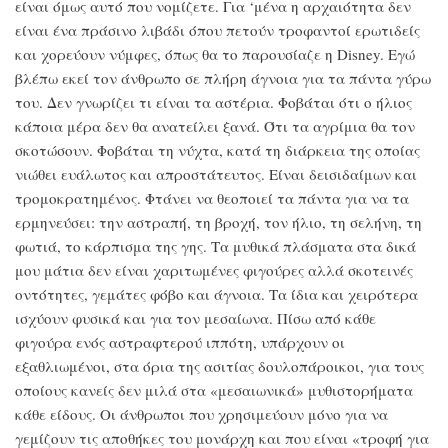
είναι όμως αυτό που νομίζετε. Για ‘μένα η αρχαιότητα δεν
είναι ένα πράσινο λιβάδι όπου πετούν τροφαντοί ερωτιδείς
και χορεύουν νύμφες, όπως θα το παρουσίαζε η Disney. Εγώ
βλέπω εκεί τον άνθρωπο σε πλήρη άγνοια για τα πάντα γύρω
του. Δεν γνωρίζει τι είναι τα αστέρια. Φοβάται ότι ο ήλιος
κάποια μέρα δεν θα ανατείλει ξανά. Ότι τα αγρίμια θα τον
σκοτώσουν. Φοβάται τη νύχτα, κατά τη διάρκεια της οποίας
νιώθει ευάλωτος και απροστάτευτος. Είναι δεισιδαίμων και
τρομοκρατημένος. Φτάνει να θεοποιεί τα πάντα για να τα
ερμηνεύσει: την αστραπή, τη βροχή, τον ήλιο, τη σελήνη, τη
φωτιά, το κάρπισμα της γης. Τα μυθικά πλάσματα στα δικά
μου μάτια δεν είναι χαριτωμένες φιγούρες αλλά σκοτεινές
οντότητες, γεμάτες φόβο και άγνοια. Τα ίδια και χειρότερα
ισχύουν φυσικά και για τον μεσαίωνα. Πίσω από κάθε
φιγούρα ενός αστραφτερού ιππότη, υπάρχουν οι
εξαθλιωμένοι, στα όρια της ασιτίας δουλοπάροικοι, για τους
οποίους κανείς δεν μιλά στα «μεσαιωνικά» μυθιστορήματα
κάθε είδους. Οι άνθρωποι που χρησιμεύουν μόνο για να
γεμίζουν τις αποθήκες του μονάρχη και που είναι «τροφή για