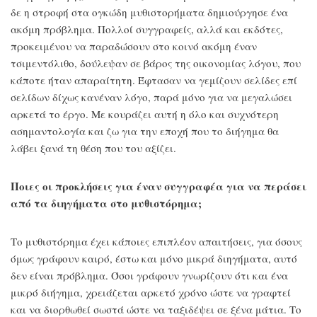
δε η στροφή στα ογκώδη μυθιστορήματα δημιούργησε ένα
ακόμη πρόβλημα. Πολλοί συγγραφείς, αλλά και εκδότες,
προκειμένου να παραδώσουν στο κοινό ακόμη έναν
τσιμεντόλιθο, δούλεψαν σε βάρος της οικονομίας λόγου, που
κάποτε ήταν απαραίτητη. Έφτασαν να γεμίζουν σελίδες επί
σελίδων δίχως κανέναν λόγο, παρά μόνο για να μεγαλώσει
αρκετά το έργο. Με κουράζει αυτή η όλο και συχνότερη
ασημαντολογία και ζω για την εποχή που το διήγημα θα
λάβει ξανά τη θέση που του αξίζει.
Ποιες οι προκλήσεις για έναν συγγραφέα για να περάσει
από τα διηγήματα στο μυθιστόρημα;
Το μυθιστόρημα έχει κάποιες επιπλέον απαιτήσεις, για όσους
όμως γράφουν καιρό, έστω και μόνο μικρά διηγήματα, αυτό
δεν είναι πρόβλημα. Όσοι γράφουν γνωρίζουν ότι και ένα
μικρό διήγημα, χρειάζεται αρκετό χρόνο ώστε να γραφτεί
και να διορθωθεί σωστά ώστε να ταξιδέψει σε ξένα μάτια. Το