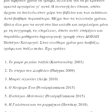
μου αφήνουν χρόνο να γράφω, αλλά και για να με κρατούν
αρκετά οργισμένο γι’ αυτό. Η συνταγή δεν έπιασε, οπότε
άρχισα να δουλεύω στον χώρο του βιβλίου και των εκδόσεων.
Αυτό βοήθησε περισσότερο. Μέχρι που τα τελευταία χρόνια,
έβαλα όλα μου τα αυγά στο ίδιο καλάθι και ασχολούμαι μόνο
με τη συγγραφή, τις επιμέλειες, όποτε αυτές υπάρξουν και
παραδίδω μαθήματα δημιουργικής γραφής στον ΔΟΠΑΠ
Παπάγου-Χολαργού. Στον ελεύθερο χρόνο μου διαβάζω,
γράφω και παίζω σκάκι. Έχω γράψει:
Το μικρό μεγάλο ταξίδι
(Καστανιώτης 2003)
Το στόμα του Διαβόλου
(Platypus 2009)
Μικρές αγγελίες
(ΑλΔε 2010)
Ο Νούμερο Ένα
(Ρενιέρη/comicon 2015)
Παπάγια -Μάντολες
(Ρενιέρη/Comicon 2015)
Η Γαλάτεια και τα μυρμήγκια
(Πατάκης 2018)