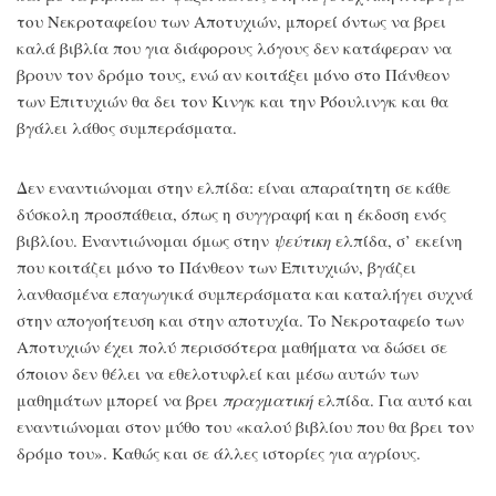
του Νεκροταφείου των Αποτυχιών, μπορεί όντως να βρει
καλά βιβλία που για διάφορους λόγους δεν κατάφεραν να
βρουν τον δρόμο τους, ενώ αν κοιτάξει μόνο στο Πάνθεον
των Επιτυχιών θα δει τον Κινγκ και την Ρόουλινγκ και θα
βγάλει λάθος συμπεράσματα.
Δεν εναντιώνομαι στην ελπίδα: είναι απαραίτητη σε κάθε
δύσκολη προσπάθεια, όπως η συγγραφή και η έκδοση ενός
βιβλίου. Εναντιώνομαι όμως στην
ψεύτικη
ελπίδα, σ’ εκείνη
που κοιτάζει μόνο το Πάνθεον των Επιτυχιών, βγάζει
λανθασμένα επαγωγικά συμπεράσματα και καταλήγει συχνά
στην απογοήτευση και στην αποτυχία. Το Νεκροταφείο των
Αποτυχιών έχει πολύ περισσότερα μαθήματα να δώσει σε
όποιον δεν θέλει να εθελοτυφλεί και μέσω αυτών των
μαθημάτων μπορεί να βρει
πραγματική
ελπίδα. Για αυτό και
εναντιώνομαι στον μύθο του «καλού βιβλίου που θα βρει τον
δρόμο του». Καθώς και σε άλλες ιστορίες για αγρίους.