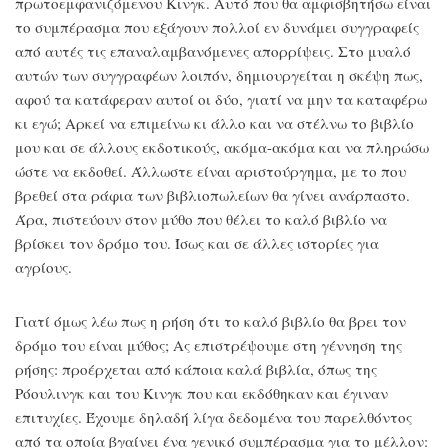
πρωτοεμφανιζόμενου Κινγκ. Αυτό που θα αμφισβητήσω είναι
το συμπέρασμα που εξάγουν πολλοί εν δυνάμει συγγραφείς
από αυτές τις επαναλαμβανόμενες απορρίψεις. Στο μυαλό
αυτών των συγγραφέων λοιπόν, δημιουργείται η σκέψη πως,
αφού τα κατάφεραν αυτοί οι δύο, γιατί να μην τα καταφέρω
κι εγώ; Αρκεί να επιμείνω κι άλλο και να στέλνω το βιβλίο
μου και σε άλλους εκδοτικούς, ακόμα-ακόμα και να πληρώσω
ώστε να εκδοθεί. Άλλωστε είναι αριστούργημα, με το που
βρεθεί στα ράφια των βιβλιοπωλείων θα γίνει ανάρπαστο.
Άρα, πιστεύουν στον μύθο που θέλει το καλό βιβλίο να
βρίσκει τον δρόμο του. Ίσως και σε άλλες ιστορίες για
αγρίους.
Γιατί όμως λέω πως η ρήση ότι το καλό βιβλίο θα βρει τον
δρόμο του είναι μύθος; Ας επιστρέψουμε στη γέννηση της
ρήσης: προέρχεται από κάποια καλά βιβλία, όπως της
Ρόουλινγκ και του Κινγκ που και εκδόθηκαν και έγιναν
επιτυχίες. Έχουμε δηλαδή λίγα δεδομένα του παρελθόντος
από τα οποία βγαίνει ένα γενικό συμπέρασμα για το μέλλον: