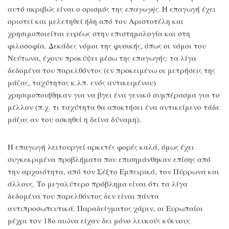
αυτό ακριβώς είναι ο ορισμός της
επαγωγής
. Η επαγωγή έχει
οριστεί και μελετηθεί ήδη από τον Αριστοτέλη και
χρησιμοποιείται ευρέως στην επιστημολογία και στη
φιλοσοφία. Δεκάδες νόμοι της φυσικής, όπως οι νόμοι του
Νεύτωνα, έχουν προκύψει μέσω της επαγωγής: τα λίγα
δεδομένα του παρελθόντος (εν προκειμένω οι μετρήσεις της
μάζας, ταχύτητας κ.λπ. ενός αντικειμένου)
χρησιμοποιήθηκαν για να βγει ένα γενικό συμπέρασμα για το
μέλλον (π.χ. τι ταχύτητα θα αποκτήσει ένα αντικείμενο τάδε
μάζας αν του ασκηθεί η δείνα δύναμη).
Η επαγωγή λειτουργεί αρκετές φορές καλά, όμως έχει
συγκεκριμένα προβλήματα που επισημάνθηκαν επίσης από
την αρχαιότητα, από τον Σέξτο Εμπειρικό, τον Πύρρωνα και
άλλους. Το μεγαλύτερο πρόβλημα είναι ότι τα λίγα
δεδομένα του παρελθόντος δεν είναι πάντα
αντιπροσωπευτικά. Παραδείγματος χάριν, οι Ευρωπαίοι
μέχρι τον 18ο αιώνα είχαν δει μόνο λευκούς κύκνους