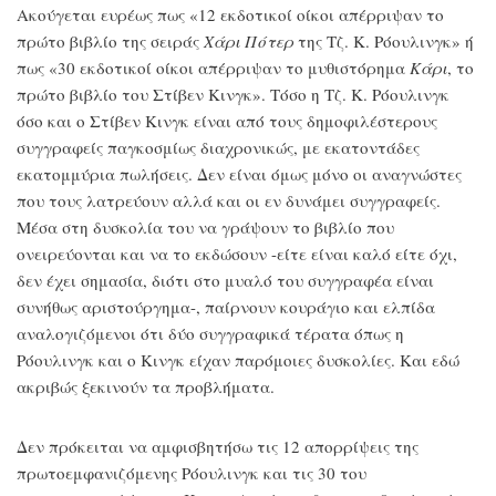
Ακούγεται ευρέως πως «12 εκδοτικοί οίκοι απέρριψαν το
πρώτο βιβλίο της σειράς
Χάρι Πότερ
της Τζ. Κ. Ρόουλινγκ» ή
πως «30 εκδοτικοί οίκοι απέρριψαν το μυθιστόρημα
Κάρι
, το
πρώτο βιβλίο του Στίβεν Κινγκ». Τόσο η Τζ. Κ. Ρόουλινγκ
όσο και ο Στίβεν Κινγκ είναι από τους δημοφιλέστερους
συγγραφείς παγκοσμίως διαχρονικώς, με εκατοντάδες
εκατομμύρια πωλήσεις. Δεν είναι όμως μόνο οι αναγνώστες
που τους λατρεύουν αλλά και οι εν δυνάμει συγγραφείς.
Μέσα στη δυσκολία του να γράψουν το βιβλίο που
ονειρεύονται και να το εκδώσουν -είτε είναι καλό είτε όχι,
δεν έχει σημασία, διότι στο μυαλό του συγγραφέα είναι
συνήθως αριστούργημα-, παίρνουν κουράγιο και ελπίδα
αναλογιζόμενοι ότι δύο συγγραφικά τέρατα όπως η
Ρόουλινγκ και ο Κινγκ είχαν παρόμοιες δυσκολίες. Και εδώ
ακριβώς ξεκινούν τα προβλήματα.
Δεν πρόκειται να αμφισβητήσω τις 12 απορρίψεις της
πρωτοεμφανιζόμενης Ρόουλινγκ και τις 30 του