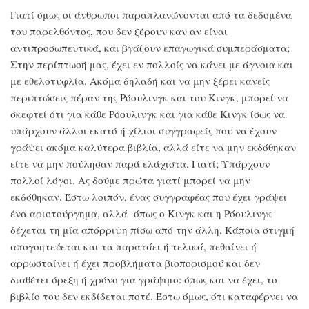
Γιατί όμως οι άνθρωποι παραπλανώνονται από τα δεδομένα
του παρελθόντος, που δεν ξέρουν καν αν είναι
αντιπροσωπευτικά, και βγάζουν επαγωγικά συμπεράσματα;
Στην περίπτωσή μας, έχει εν πολλοίς να κάνει με άγνοια και
με εθελοτυφλία. Ακόμα δηλαδή και να μην ξέρει κανείς
περιπτώσεις πέραν της Ρόουλινγκ και του Κινγκ, μπορεί να
σκεφτεί ότι για κάθε Ρόουλινγκ και για κάθε Κινγκ ίσως να
υπάρχουν άλλοι εκατό ή χίλιοι συγγραφείς που να έχουν
γράψει ακόμα καλύτερα βιβλία, αλλά είτε να μην εκδόθηκαν
είτε να μην πούλησαν παρά ελάχιστα. Γιατί; Υπάρχουν
πολλοί λόγοι. Ας δούμε πρώτα γιατί μπορεί να μην
εκδόθηκαν. Έστω λοιπόν, ένας συγγραφέας που έχει γράψει
ένα αριστούργημα, αλλά -όπως ο Κινγκ και η Ρόουλινγκ-
δέχεται τη μία απόρριψη πίσω από την άλλη. Κάποια στιγμή
απογοητεύεται και τα παρατάει ή τελικά, πεθαίνει ή
αρρωσταίνει ή έχει προβλήματα βιοπορισμού και δεν
διαθέτει όρεξη ή χρόνο για γράψιμο: όπως και να έχει, το
βιβλίο του δεν εκδίδεται ποτέ. Έστω όμως, ότι καταφέρνει να