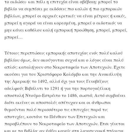
το εκδώσει· και πάλι η επιτυχία είναι αβέβαιη: μπορεί το
βιβλίο να συμπέσει με εκδόσεις πιο καλών ή πιο εμπορικών
βιβλίων, μπορεί οι αρχικές κριτικές να είναι μέτριες ή κακές,
μπορεί η αγορά να είναι κορεσμένη, μπορεί ο εκδοτικός να
μην κάνει καθόλου καλή εμπορική προώθηση, μπορεί, μπορεί,
μπορεί…
Τέτοιες περιπτώσεις εμπορικής αποτυχίας ενός πολύ καλού
βιβλίου όμως, δεν ακούγονται συχνά και ο λόγος είναι πολύ
απλός: καταλήγουν στο Νεκροταφείο των Αποτυχιών. Έχετε
ακούσει για τον Χριστόφορο Κολόμβο και την Ανακάλυψη
της Αμερικής το 1492, αλλά όχι για τους Γενοβέζους
αδελφούς Βιβάλντι το 1291 ή για την πορτογαζέλικη
αποστολή Ντούμο-Εστρέιτο το 1486, σωστά; Αυτό συμβαίνει
διότι εκείνες οι αποστολές απέτυχαν και οι άνθρωποι
θυμούνται πολύ περισσότερο τις επιτυχίες παρά τις
αποτυχίες, κοιτάνε το Πάνθεον των Επιτυχιών και
παραβλέπουν το Νεκροταφείο των Αποτυχιών. Έτσι γίνεται
και με τα βιβλία: αν ψάξει κανείς στη λογοτεχνική πτέρυγα